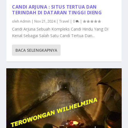
CANDI ARJUNA : SITUS TERTUA DAN
TERINDAH DI DATARAN TINGGI DIENG
oleh
Admin
|
Nov 21, 2024
|
Travel
|
0
|
Candi Arjuna Sebuah Kompleks Candi Hindu Yang Di
Kenal Sebagai Salah Satu Candi Tertua Dan...
BACA SELENGKAPNYA