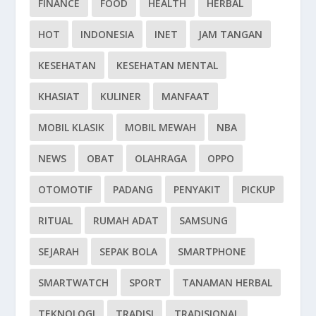
FINANCE
FOOD
HEALTH
HERBAL
HOT
INDONESIA
INET
JAM TANGAN
KESEHATAN
KESEHATAN MENTAL
KHASIAT
KULINER
MANFAAT
MOBIL KLASIK
MOBIL MEWAH
NBA
NEWS
OBAT
OLAHRAGA
OPPO
OTOMOTIF
PADANG
PENYAKIT
PICKUP
RITUAL
RUMAH ADAT
SAMSUNG
SEJARAH
SEPAK BOLA
SMARTPHONE
SMARTWATCH
SPORT
TANAMAN HERBAL
TEKNOLOGI
TRADISI
TRADISIONAL