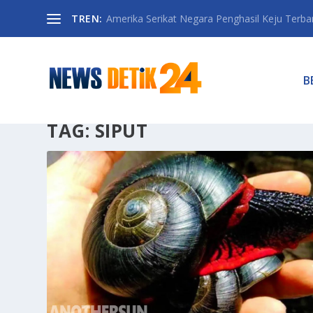
TREN:
Amerika Serikat Negara Penghasil Keju Terbany
B
TAG:
SIPUT