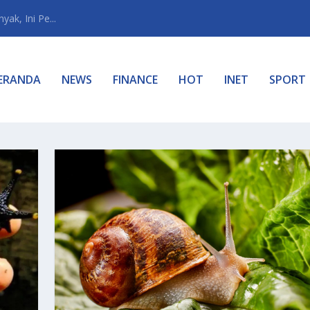
ak, Ini Pe...
ERANDA
NEWS
FINANCE
HOT
INET
SPORT