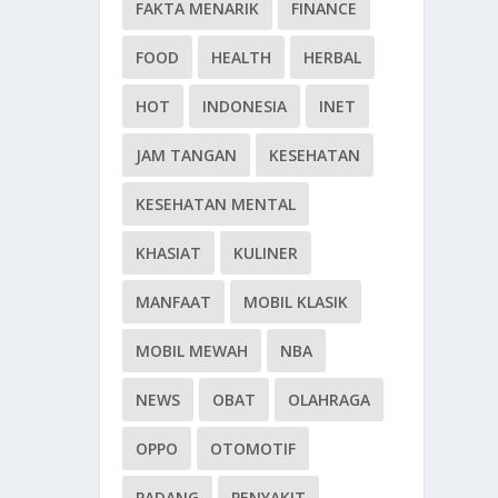
FAKTA MENARIK
FINANCE
FOOD
HEALTH
HERBAL
HOT
INDONESIA
INET
JAM TANGAN
KESEHATAN
KESEHATAN MENTAL
KHASIAT
KULINER
MANFAAT
MOBIL KLASIK
MOBIL MEWAH
NBA
NEWS
OBAT
OLAHRAGA
OPPO
OTOMOTIF
PADANG
PENYAKIT