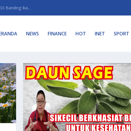
i Banding Ika...
ERANDA
NEWS
FINANCE
HOT
INET
SPORT