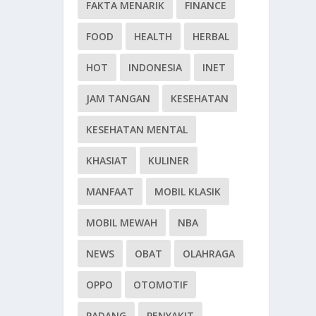
FAKTA MENARIK
FINANCE
FOOD
HEALTH
HERBAL
HOT
INDONESIA
INET
JAM TANGAN
KESEHATAN
KESEHATAN MENTAL
KHASIAT
KULINER
MANFAAT
MOBIL KLASIK
MOBIL MEWAH
NBA
NEWS
OBAT
OLAHRAGA
OPPO
OTOMOTIF
PADANG
PENYAKIT