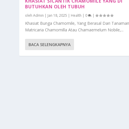
KHASIAT SICANTIK CHAMOMILE YANG DI
BUTUHKAN OLEH TUBUH
oleh
Admin
|
Jan 18, 2025
|
Health
|
0
|
Khasiat Bunga Chamomile, Yang Berasal Dari Tanama
Matricaria Chamomilla Atau Chamaemelum Nobile,...
BACA SELENGKAPNYA