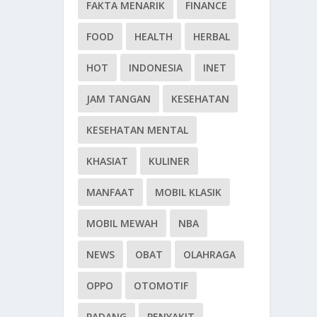
FAKTA MENARIK
FINANCE
FOOD
HEALTH
HERBAL
HOT
INDONESIA
INET
JAM TANGAN
KESEHATAN
KESEHATAN MENTAL
KHASIAT
KULINER
MANFAAT
MOBIL KLASIK
MOBIL MEWAH
NBA
NEWS
OBAT
OLAHRAGA
OPPO
OTOMOTIF
PADANG
PENYAKIT