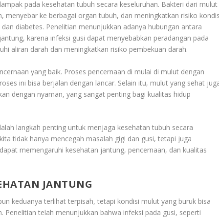
rdampak pada kesehatan tubuh secara keseluruhan. Bakteri dari mulut
h, menyebar ke berbagai organ tubuh, dan meningkatkan risiko kondis
e, dan diabetes. Penelitian menunjukkan adanya hubungan antara
t jantung, karena infeksi gusi dapat menyebabkan peradangan pada
hi aliran darah dan meningkatkan risiko pembekuan darah.
ncernaan yang baik. Proses pencernaan di mulai di mulut dengan
oses ini bisa berjalan dengan lancar. Selain itu, mulut yang sehat jug
 dengan nyaman, yang sangat penting bagi kualitas hidup
alah langkah penting untuk menjaga kesehatan tubuh secara
ita tidak hanya mencegah masalah gigi dan gusi, tetapi juga
ng dapat memengaruhi kesehatan jantung, pencernaan, dan kualitas
EHATAN JANTUNG
pun keduanya terlihat terpisah, tetapi kondisi mulut yang buruk bisa
 Penelitian telah menunjukkan bahwa infeksi pada gusi, seperti