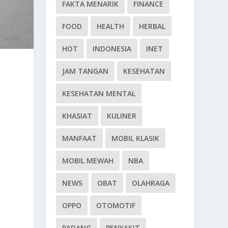
FAKTA MENARIK
FINANCE
FOOD
HEALTH
HERBAL
HOT
INDONESIA
INET
JAM TANGAN
KESEHATAN
KESEHATAN MENTAL
KHASIAT
KULINER
MANFAAT
MOBIL KLASIK
MOBIL MEWAH
NBA
NEWS
OBAT
OLAHRAGA
OPPO
OTOMOTIF
PADANG
PENYAKIT