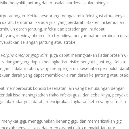
risiko penyakit jantung dan masalah kardiovaskular lainnya.
lui peradangan. Ketika seseorang mengalami infeksi gusi atau penyaki
n darah, terutama jika ada gusi yang berdarah. Bakteri ini kemudian
mbuluh darah jantung. Infeksi dan peradangan ini dapat
, yang meningkatkan risiko terjadinya penyumbatan pembuluh dara
enyebabkan serangan jantung atau stroke.
i
Porphyromonas gingivalis
, juga dapat meningkatkan kadar protein C-
eradangan yang dapat meningkatkan risiko penyakit jantung. Ketika
dangan di dalam tubuh, yang mempengaruhi kesehatan pembuluh dara
uan darah yang dapat memblokir aliran darah ke jantung atau otak.
 dapat memperburuk kondisi kesehatan lain yang berhubungan dengan
kendali bisa meningkatkan risiko infeksi gusi, dan sebaliknya, penyakit
gelola kadar gula darah, menciptakan lingkaran setan yang semakin
in menyikat gigi, menggunakan benang gigi, dan memeriksakan gigi
encegah penyakit gusi dan mengurangi risiko penyakit jantung.