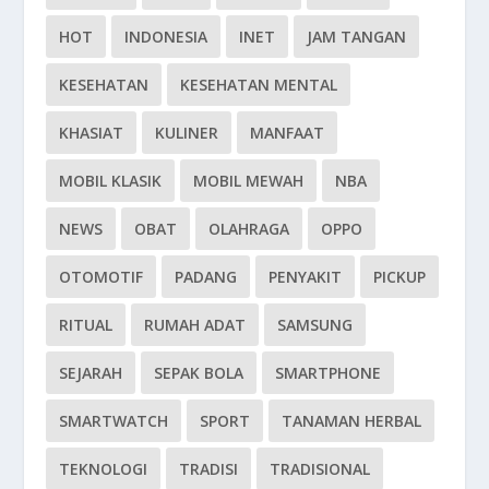
HOT
INDONESIA
INET
JAM TANGAN
KESEHATAN
KESEHATAN MENTAL
KHASIAT
KULINER
MANFAAT
MOBIL KLASIK
MOBIL MEWAH
NBA
NEWS
OBAT
OLAHRAGA
OPPO
OTOMOTIF
PADANG
PENYAKIT
PICKUP
RITUAL
RUMAH ADAT
SAMSUNG
SEJARAH
SEPAK BOLA
SMARTPHONE
SMARTWATCH
SPORT
TANAMAN HERBAL
TEKNOLOGI
TRADISI
TRADISIONAL