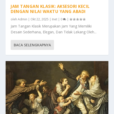
JAM TANGAN KLASIK: AKSESORI KECIL
DENGAN NILAI WAKTU YANG ABADI
oleh
Admin
|
Okt 22, 2025
|
Inet
|
0
|
Jam Tangan Klasik Merupakan Jam Yang Memiliki
Desain Sederhana, Elegan, Dan Tidak Lekang Oleh...
BACA SELENGKAPNYA