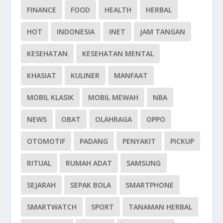
FINANCE
FOOD
HEALTH
HERBAL
HOT
INDONESIA
INET
JAM TANGAN
KESEHATAN
KESEHATAN MENTAL
KHASIAT
KULINER
MANFAAT
MOBIL KLASIK
MOBIL MEWAH
NBA
NEWS
OBAT
OLAHRAGA
OPPO
OTOMOTIF
PADANG
PENYAKIT
PICKUP
RITUAL
RUMAH ADAT
SAMSUNG
SEJARAH
SEPAK BOLA
SMARTPHONE
SMARTWATCH
SPORT
TANAMAN HERBAL